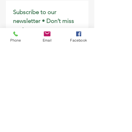
Subscribe to our 
newsletter • Don’t miss 
out!
First name
*
Phone
Email
Facebook
Last name
*
Company name
*
Position
*
Email
*