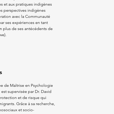
s et aux pratiques indigènes
les perspectives indigènes
boration avec la Communauté
par ses expériences en tant
n plus de ses antécédents de
we).
s
e de Maîtrise en Psychologie
e est supervisée par Dr. David
protection et de risque qui
migrants. Grâce à sa recherche,
hosociaux et socio-